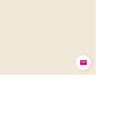
Contact
Tél. : (+44)
07522702791
welcome@kakaotribe.com
Walton-on-Thames KT12 5PN