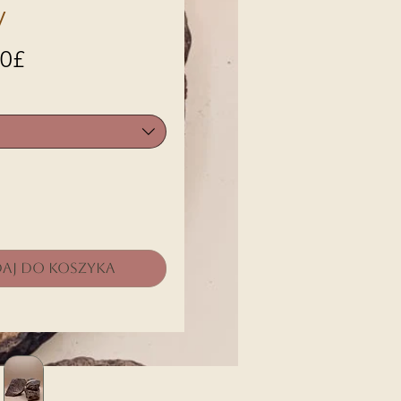
y
Cena
00£
Rabatowa
aj do koszyka