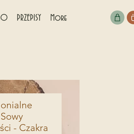
KAO
PRZEPISY
More
onialne
 Sowy
ci - Czakra