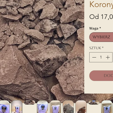
Koron
Od
17,
Waga
*
Wybierz
Sztuk
*
Dod