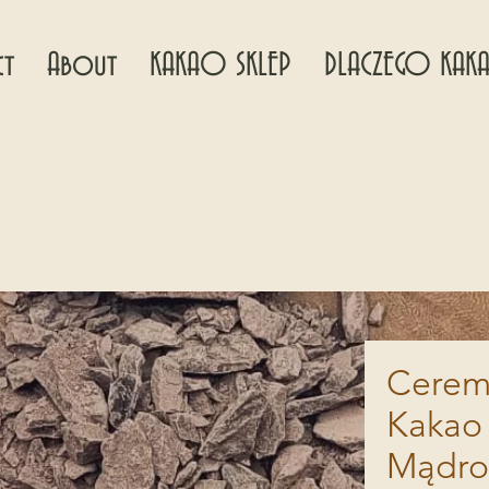
ct
About
KAKAO SKLEP
DLACZEGO KA
Cerem
Kakao
Mądroś