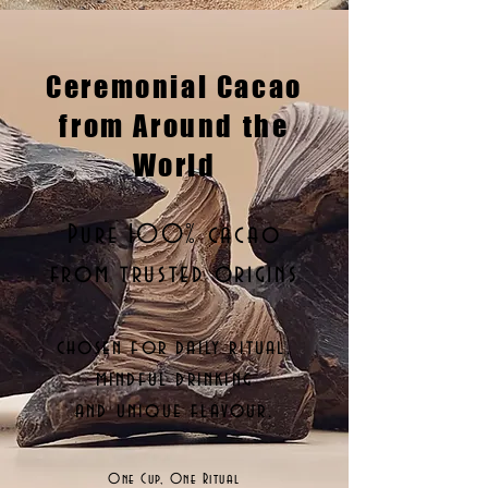
Ceremonial Cacao
from Around the
World
Pure 100% cacao
from trusted origins
chosen for daily ritual,
mindful drinking
and unique flavour.
One Cup, One Ritual