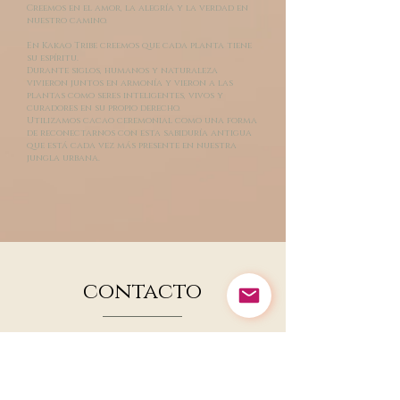
Creemos en el amor, la alegría y la verdad en
nuestro camino.
En Kakao Tribe creemos que cada planta tiene
su espíritu.
Durante siglos, humanos y naturaleza
vivieron juntos en armonía y vieron a las
plantas como seres inteligentes, vivos y
curadores en su propio derecho.
Utilizamos cacao ceremonial como una forma
de reconectarnos con esta sabiduría antigua
que está cada vez más presente en nuestra
jungla urbana.
contacto
Teléfono: (+44)
07522702791
/
kakaotribe@gmail.com
43 Fisher Cerrar KT12 5PN
Horario de apertura 8:00 a. m. a