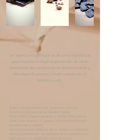
Un aspecto en particular es de suma importancia
para nosotros al elegir un proveedor de cacao
ceremonial: las condiciones de abastecimiento y,
más específicamente, si todo cumple con el
comercio justo.
Somos apasionados por trabajar con las
plantas que nos da la Madre Tierra.
Nos conectamos amorosa y respetuosamente
con cada planta y animal que encontramos
en nuestro camino.
Escuchamos el espíritu de la tierra, la energía
de los elementos y el espíritu de las montañas
que llevan la sabiduría más antigua.